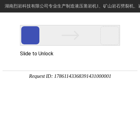
湖南烈岩科技有限公司专业生产制造液压凿岩机1、矿山岩石劈裂机、
烈岩科技
网站首页
专注岩石静爆开采
岩石钻进分裂设备制造商
客户案例
CASE