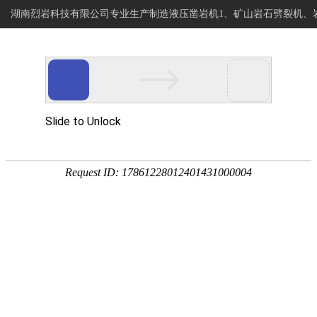
湖南烈岩科技有限公司专业生产制造液压凿岩机1、矿山岩石劈裂机、
烈岩科技
网站首页
专注岩石静爆开采
岩石钻进分裂设备制造商
CATEGORY
客户案例
网站首页
客户案例
>>
客户现场
产品视频