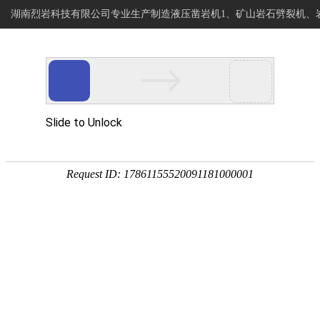
湖南烈岩科技有限公司专业生产制造液压凿岩机1、矿山岩石劈裂机、
烈岩科技
网站首页
专注岩石静爆开采
岩石钻进分裂设备制造商
PRODUCT
产品展示
网站首页
产品展示
>>
岩石钻裂一体机
岩石劈裂机
岩石分裂机