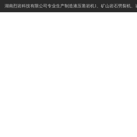
湖南烈岩科技有限公司专业生产制造液压凿岩机1、矿山岩石劈裂机、
烈岩科技
网站首页
专注岩石静爆开采
岩石钻进分裂设备制造商
PRODUCT
产品展示
网站首页
产品展示
>>
岩石钻裂一体机
岩石劈裂机
岩石分裂机