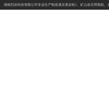
湖南烈岩科技有限公司专业生产制造液压凿岩机1、矿山岩石劈裂机、
烈岩科技
网站首页
专注岩石静爆开采
岩石钻进分裂设备制造商
>
>
>
当前位置:
石块高强度劈裂机P240
首页
产品展示
岩石劈裂机