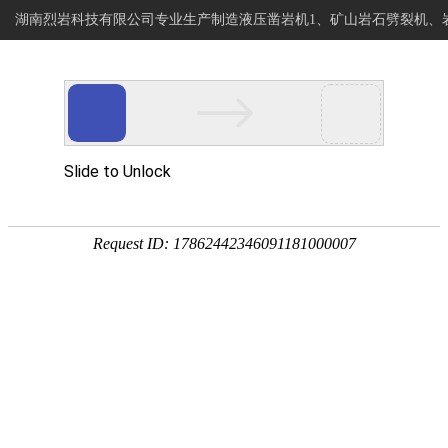
湖南烈岩科技有限公司专业生产制造液压凿岩机1、矿山岩石劈裂机、
烈岩科技
网站首页
专注岩石静爆开采
岩石钻进分裂设备制造商
>
>
>
当前位置:
HRD28手持凿岩机
首页
产品展示
手持凿岩机