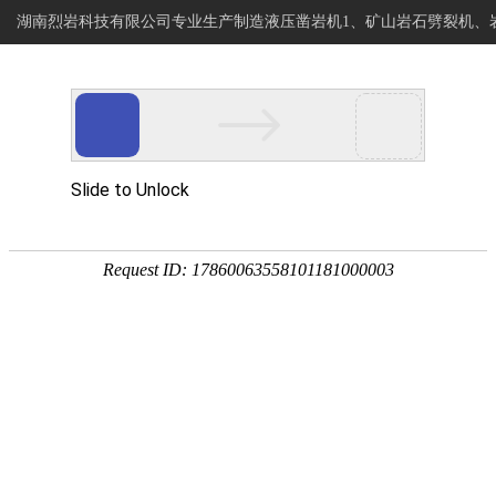
湖南烈岩科技有限公司专业生产制造液压凿岩机1、矿山岩石劈裂机、
烈岩科技
网站首页
专注岩石静爆开采
岩石钻进分裂设备制造商
>
>
>
当前位置:
PL-2000钻孔劈裂一体
首页
产品展示
岩石钻裂一体机