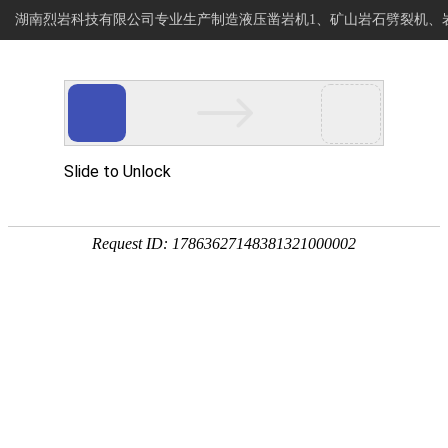
湖南烈岩科技有限公司专业生产制造液压凿岩机1、矿山岩石劈裂机、
烈岩科技
网站首页
专注岩石静爆开采
岩石钻进分裂设备制造商
>
>
>
当前位置:
新型高效岩石钻进分裂
首页
产品展示
岩石钻裂一体机