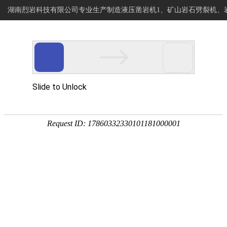
湖南烈岩科技有限公司专业生产制造液压凿岩机1、矿山岩石劈裂机、
烈岩科技
网站首页
专注岩石静爆开采
岩石钻进分裂设备制造商
PRODUCT
产品展示
网站首页
产品展示
>>
岩石钻裂一体机
岩石劈裂机
岩石分裂机