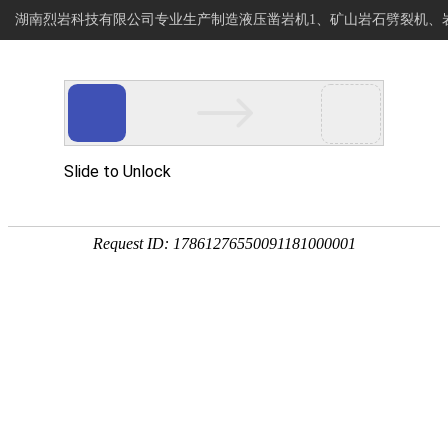
湖南烈岩科技有限公司专业生产制造液压凿岩机1、矿山岩石劈裂机、
烈岩科技
网站首页
专注岩石静爆开采
岩石钻进分裂设备制造商
CATEGORY
新闻资讯
网站首页
新闻资讯
>>
烈岩动态
行业新闻
在矿山行业中，硬
技术支持
保证矿石的质量。然